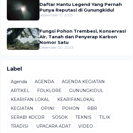
Daftar Hantu Legend Yang Pernah
Punya Reputasi di Gunungkidul
September 17, 2025
Fungsi Pohon Trembesi, Konservasi
Air, Tanah dan Penyerap Karbon
Nomor Satu
Desember 20, 2023
Label
Agenda
AGENDA
AGENDA KEGIATAN
ARTIKEL
FOLKLORE
GUNUNGKIDUL
KEARIFAN LOKAL
KEARIFANLOKAL
KEGIATAN
OPINI
POHON
RBR
SERABI KOCOR
SOSOK
TEKNIS
TILIK
TRADISI
UPACARA ADAT
VIDEO