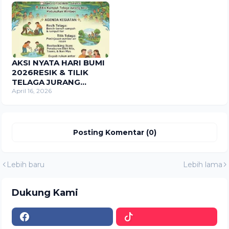
AKSI NYATA HARI BUMI
2026RESIK & TILIK
TELAGA JURANG
JERO"Memuliakan Air,
April 16, 2026
Merawat Masa Depan.
Posting Komentar (0)
Lebih baru
Lebih lama
Dukung Kami