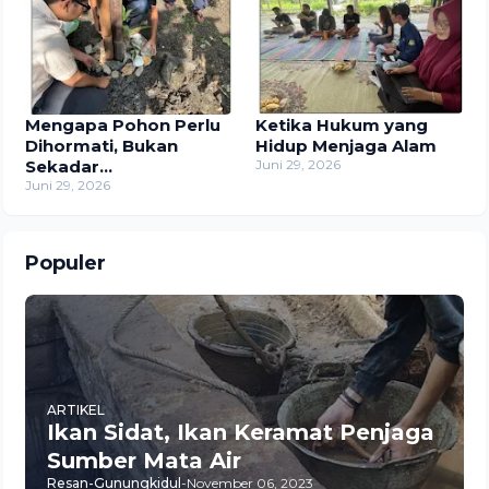
Wintaos
Mengapa Pohon Perlu
Ketika Hukum yang
Dihormati, Bukan
Hidup Menjaga Alam
Sekadar
Juni 29, 2026
Dimanfaatkan?
Juni 29, 2026
Populer
ARTIKEL
Ikan Sidat, Ikan Keramat Penjaga
Sumber Mata Air
Resan-Gunungkidul
-
November 06, 2023