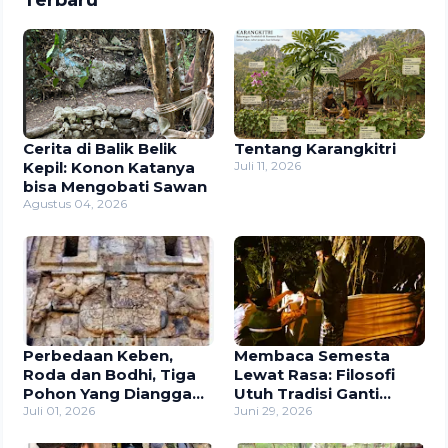
Cerita di Balik Belik
Tentang Karangkitri
Kepil: Konon Katanya
Juli 11, 2026
bisa Mengobati Sawan
Agustus 04, 2026
Perbedaan Keben,
Membaca Semesta
Roda dan Bodhi, Tiga
Lewat Rasa: Filosofi
Pohon Yang Dianggap
Utuh Tradisi Ganti
Sebagai Pohon
Juli 01, 2026
Singep dan Sholawat
Juni 29, 2026
Kalpataru
Jawa di Padukuhan