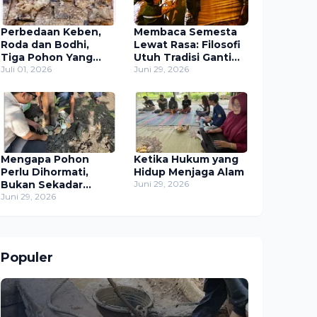
Perbedaan Keben,
Membaca Semesta
Roda dan Bodhi,
Lewat Rasa: Filosofi
Tiga Pohon Yang
Utuh Tradisi Ganti
Dianggap Sebagai
Juli 01, 2026
Singep dan
Juni 29, 2026
Pohon Kalpataru
Sholawat Jawa di
Padukuhan Wintaos
Mengapa Pohon
Ketika Hukum yang
Perlu Dihormati,
Hidup Menjaga Alam
Bukan Sekadar
Juni 29, 2026
Dimanfaatkan?
Juni 29, 2026
Populer