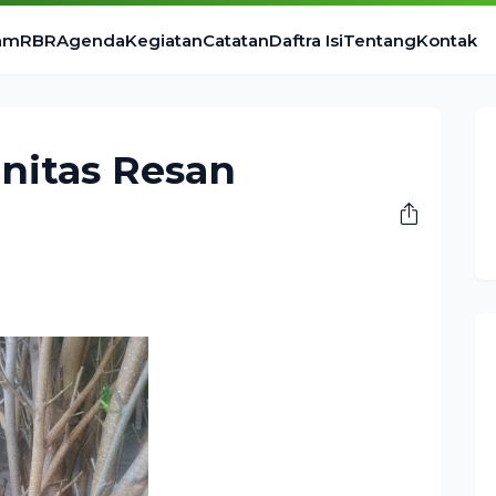
am
RBR
Agenda
Kegiatan
Catatan
Daftra Isi
Tentang
Kontak
nitas Resan