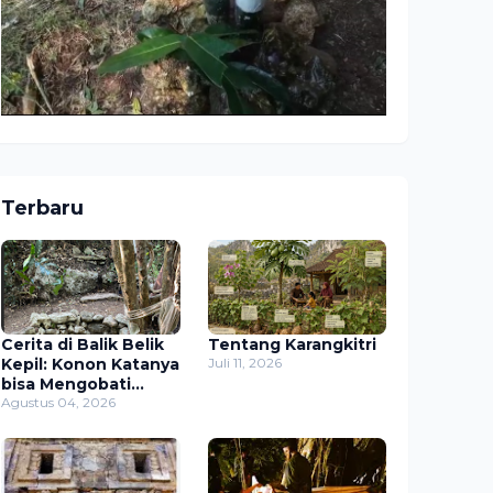
Terbaru
Cerita di Balik Belik
Tentang Karangkitri
Kepil: Konon Katanya
Juli 11, 2026
bisa Mengobati
Sawan
Agustus 04, 2026